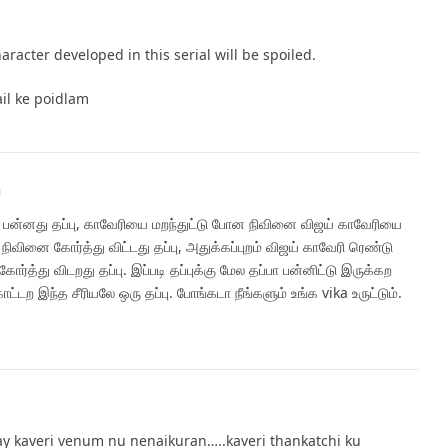
aracter developed in this serial will be spoiled.
il ke poidlam
m
 பன்னது தப்பு, காவேரியை மறந்துட்டு போன நிவினை விஜய் காவேரியை
 நிவினை கோர்த்து விட்டது தப்பு, அதுக்கப்புறம் விஜய் காவேரி ரெண்டு
த்து விடறது தப்பு. இப்படி தப்புக்கு மேல தப்பா பன்னிட்டு இருக்கற
்டற இந்த சீரியலே ஒரு தப்பு. போங்கடா நீங்களும் உங்க vika உருட்டும்.
ay kaveri venum nu nenaikuran…..kaveri thankatchi ku