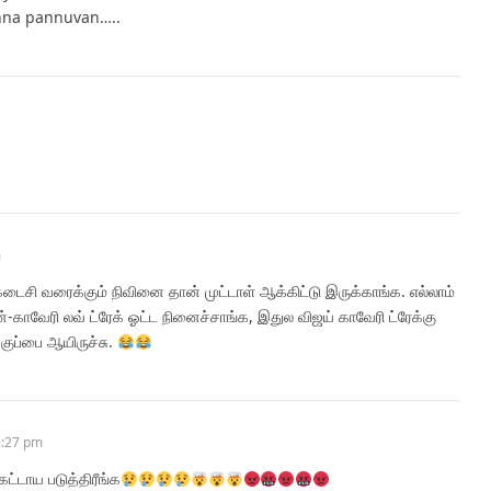
enna pannuvan…..
m
 கடைசி வரைக்கும் நிவினை தான் முட்டாள் ஆக்கிட்டு இருக்காங்க. எல்லாம்
்-காவேரி லவ் ட்ரேக் ஓட்ட நினைச்சாங்க, இதுல விஜய் காவேரி ட்ரேக்கு
குப்பை ஆயிருச்சு.
2:27 pm
ட்டாய படுத்திரீங்க