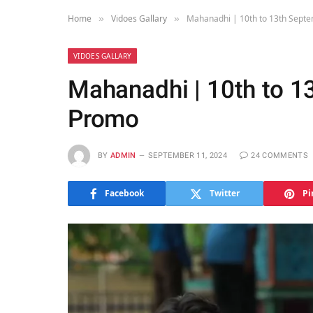
Home
Vidoes Gallary
Mahanadhi | 10th to 13th Sept
»
»
VIDOES GALLARY
Mahanadhi | 10th to 
Promo
BY
ADMIN
SEPTEMBER 11, 2024
24 COMMENTS
Facebook
Twitter
Pi