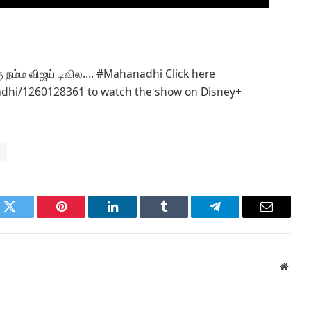
ு நம்ம விஜய் டிவில…. #Mahanadhi Click here
dhi/1260128361 to watch the show on Disney+
r
k
Twitter
Pinterest
LinkedIn
Tumblr
Telegram
Email
Websi