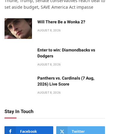
Thune, Trump, Senate conservatives reach deal to
set aside budget, SAVE America Act impasse
Will There Be a Wonka 2?
AUGUST 8, 2026
Enter to win: Diamondbacks vs
Dodgers
AUGUST 8, 2026
Panthers vs. Cardinals (7 Aug,
2026) Live Score
AUGUST 8, 2026
Stay In Touch
Facebook
Twitter