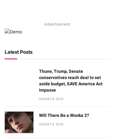
Advertisement
Latest Posts
Thune, Trump, Senate
conservatives reach deal to set
aside budget, SAVE America Act
impasse
AUGUST 8, 2026
Will There Be a Wonka 2?
AUGUST 8, 2026