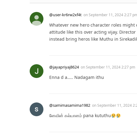
@user-kr6rw2xf4t
on
September 11, 2024 2:27 p
Whatever new hero character roles might c
attitude like this over acting vijay. Direc
instead bring heros like Muthu in Sirekadi
@jayapriyaj8624
on
September 11, 2024 2:27 pm
Enna d a….. Nadagam ithu
@samimasamima1982
on
September 11, 2024 2
னேவின் கல்யானம் pana kututhu