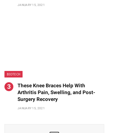
JANUARY 15, 2021
BIOTECH
These Knee Braces Help With
Arthritis Pain, Swelling, and Post-
Surgery Recovery
JANUARY 15, 2021
te