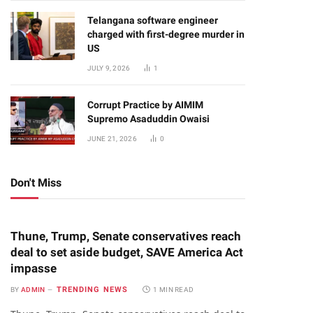
Telangana software engineer
charged with first-degree murder in
US
JULY 9, 2026
1
Corrupt Practice by AIMIM
Supremo Asaduddin Owaisi
JUNE 21, 2026
0
Don't Miss
Thune, Trump, Senate conservatives reach
deal to set aside budget, SAVE America Act
impasse
TRENDING NEWS
BY
ADMIN
1 MIN READ